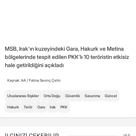
MSB, Irak'ın kuzeyindeki Gara, Hakurk ve Metina
bölgelerinde tespit edilen PKK'lı 10 teröristin etkisiz
hale getirildiğini açıkladı
Kaynak: AA /
Fatma Sevinç Çetin
Uluslararası İlişkiler
Orta Doğu
Güvenlik
Savunma
Güncel
Hakurk
Terör
Gara
Irak
PKK