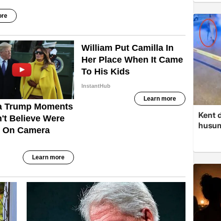
Kent d
husume