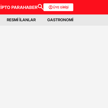
İPTO PARA
HABER
ÜYE GİRİŞİ
RESMİ İLANLAR
GASTRONOMİ