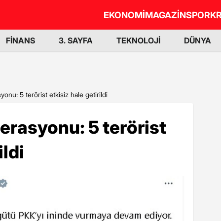
EKONOMİ
MAGAZİN
SPOR
KR
FİNANS
3. SAYFA
TEKNOLOJİ
DÜNYA
u: 5 terörist etkisiz hale getirildi
rasyonu: 5 terörist
ildi