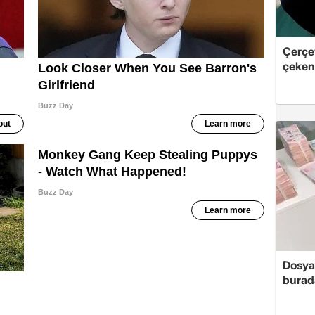
Çerçe
çeken 
Dosya
burada