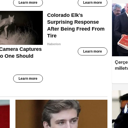
Çerçev
millet