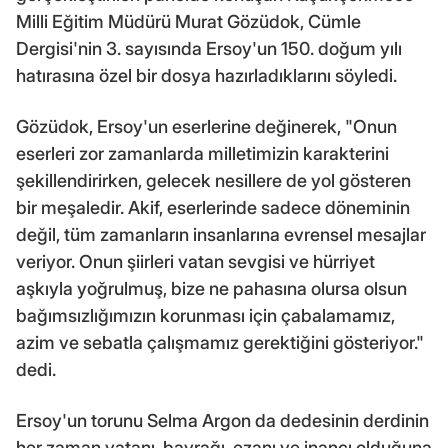
Milli Eğitim Müdürü Murat Gözüdok, Cümle
Dergisi'nin 3. sayısında Ersoy'un 150. doğum yılı
hatırasına özel bir dosya hazırladıklarını söyledi.
Gözüdok, Ersoy'un eserlerine değinerek, "Onun
eserleri zor zamanlarda milletimizin karakterini
şekillendirirken, gelecek nesillere de yol gösteren
bir meşaledir. Akif, eserlerinde sadece döneminin
değil, tüm zamanların insanlarına evrensel mesajlar
veriyor. Onun şiirleri vatan sevgisi ve hürriyet
aşkıyla yoğrulmuş, bize ne pahasına olursa olsun
bağımsızlığımızın korunması için çabalamamız,
azim ve sebatla çalışmamız gerektiğini gösteriyor."
dedi.
Ersoy'un torunu Selma Argon da dedesinin derdinin
her zaman vatanı, bayrağı, ezanı ve inancı olduğuna