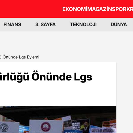
EKONOMİ
MAGAZİN
SPOR
KR
FİNANS
3. SAYFA
TEKNOLOJİ
DÜNYA
ğü Önünde Lgs Eylemi
dürlüğü Önünde Lgs