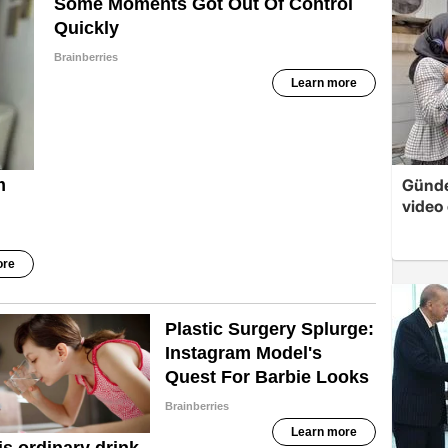
Günde
video 