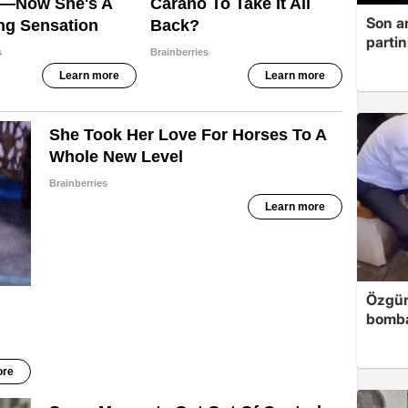
Son a
partin
Özgür
bomb