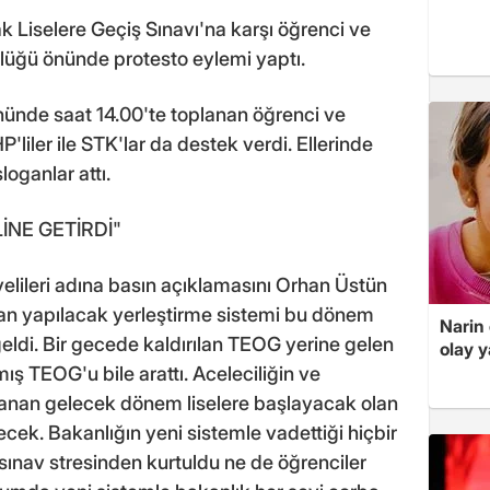
k Liselere Geçiş Sınavı'na karşı öğrenci ve
dürlüğü önünde protesto eylemi yaptı.
önünde saat 14.00'te toplanan öğrenci ve
P'liler ile STK'lar da destek verdi. Ellerinde
oganlar attı.
İNE GETİRDİ"
elileri adına basın açıklamasını Orhan Üstün
an yapılacak yerleştirme sistemi bu dönem
Narin
geldi. Bir gecede kaldırılan TEOG yerine gelen
olay 
ış TEOG'u bile arattı. Aceleciliğin ve
rlanan gelecek dönem liselere başlayacak olan
ecek. Bakanlığın yeni sistemle vadettiği hiçbir
ınav stresinden kurtuldu ne de öğrenciler