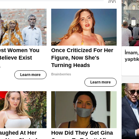
İmam,
yaptık