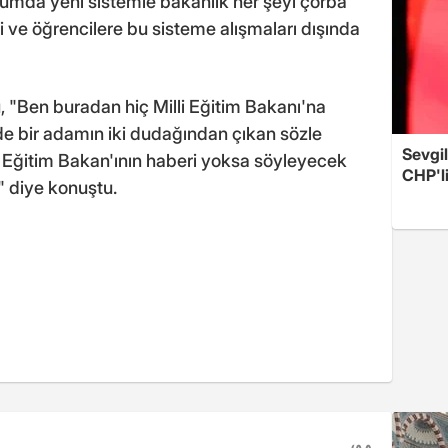
urumda yeni sistemle bakanlık her şeyi çorba
li ve öğrencilere bu sisteme alışmaları dışında
 "Ben buradan hiç Milli Eğitim Bakanı'na
 bir adamın iki dudağından çıkan sözle
Sevgil
i Eğitim Bakan'ının haberi yoksa söyleyecek
CHP'l
." diye konuştu.