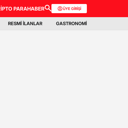
İPTO PARA
HABER
ÜYE GİRİŞİ
RESMİ İLANLAR
GASTRONOMİ