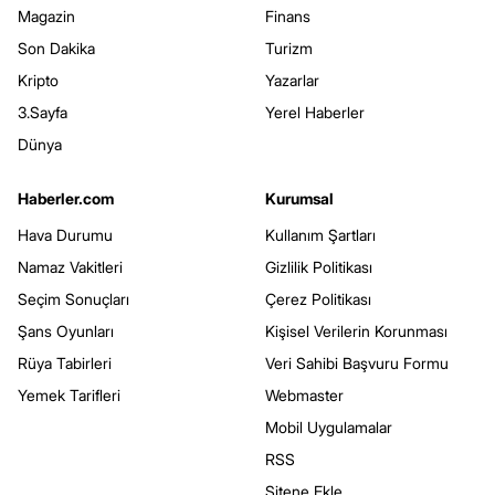
Magazin
Finans
Son Dakika
Turizm
Kripto
Yazarlar
3.Sayfa
Yerel Haberler
Dünya
Haberler.com
Kurumsal
Hava Durumu
Kullanım Şartları
Namaz Vakitleri
Gizlilik Politikası
Seçim Sonuçları
Çerez Politikası
Şans Oyunları
Kişisel Verilerin Korunması
Rüya Tabirleri
Veri Sahibi Başvuru Formu
Yemek Tarifleri
Webmaster
Mobil Uygulamalar
RSS
Sitene Ekle