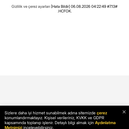
Gizlilik ve çerez ayarları
[Hata Bildir]
06.08.2026 04:22:49 #7.13#
.HCFOK.
×
Sizlere daha iyi hizmet sunabilmek adına sitemizde
çerez
konumlandırmaktayız. Kişisel verileriniz, KVKK ve GDPR
kapsamında toplanıp işlenir. Detaylı bilgi almak için
Aydınlatma
Metnimizi
inceleyebilirsiniz.