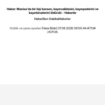
Haber: Manisa'da bir kişi karısını, kayınvalidesini, kayınpederini ve
kayınbiraderini öldürdü - Haberler
Haber
Son Dakika
Haberler
Gizlilik ve çerez ayarları
[Hata Bildir]
07.08.2026 09:55:44 #7.13#
.HCFOK.