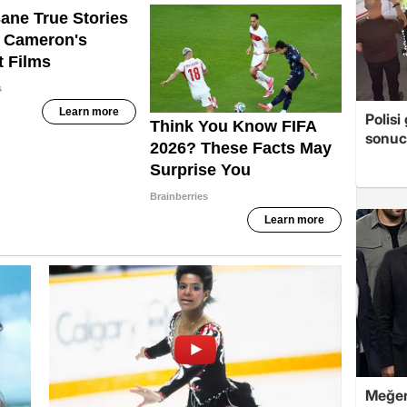
Polis
sonuc
Meğer