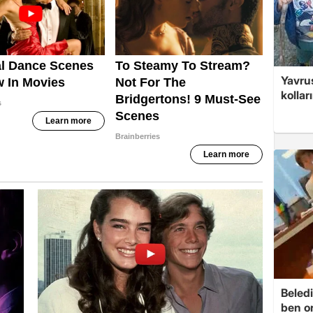
Yavrus
kolları
Beledi
ben o