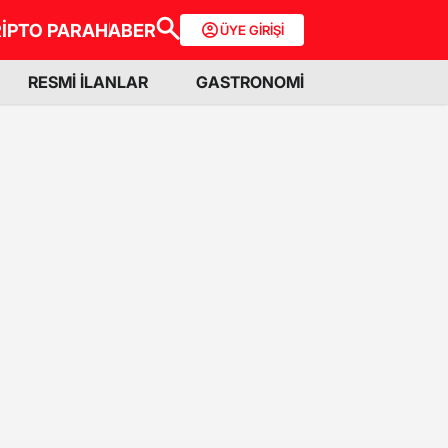
İPTO PARA
HABER
ÜYE GİRİŞİ
RESMİ İLANLAR
GASTRONOMİ