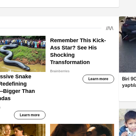
Biri 9
yaptıl