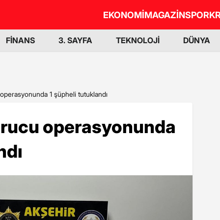
EKONOMİ
MAGAZİN
SPOR
KR
FİNANS
3. SAYFA
TEKNOLOJİ
DÜNYA
operasyonunda 1 şüpheli tutuklandı
urucu operasyonunda
ndı