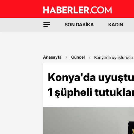
SON DAKİKA
KADIN
Anasayfa
Güncel
Konya'da uyuşturucu 
Konya'da uyuşt
1 şüpheli tutukla