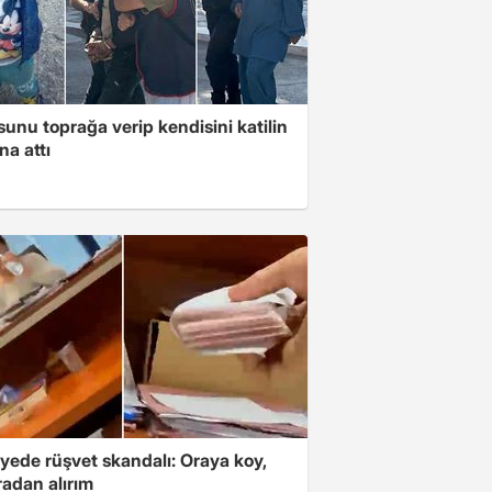
unu toprağa verip kendisini katilin
na attı
yede rüşvet skandalı: Oraya koy,
radan alırım