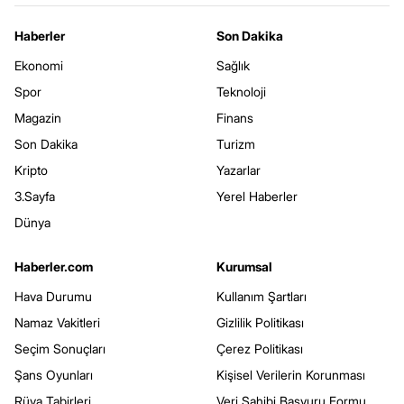
Haberler
Son Dakika
Ekonomi
Sağlık
Spor
Teknoloji
Magazin
Finans
Son Dakika
Turizm
Kripto
Yazarlar
3.Sayfa
Yerel Haberler
Dünya
Haberler.com
Kurumsal
Hava Durumu
Kullanım Şartları
Namaz Vakitleri
Gizlilik Politikası
Seçim Sonuçları
Çerez Politikası
Şans Oyunları
Kişisel Verilerin Korunması
Rüya Tabirleri
Veri Sahibi Başvuru Formu