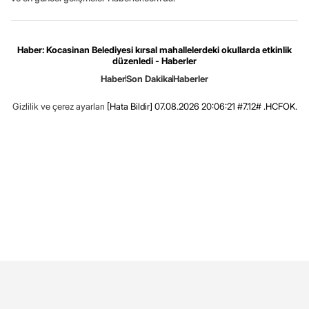
Haber: Kocasinan Belediyesi kırsal mahallelerdeki okullarda etkinlik
düzenledi - Haberler
Haber
Son Dakika
Haberler
Gizlilik ve çerez ayarları
[Hata Bildir]
07.08.2026 20:06:21 #7.12# .HCFOK.