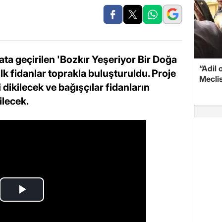
yata geçirilen 'Bozkır Yeşeriyor Bir Doğa
“Adil 
lk fidanlar toprakla buluşturuldu. Proje
Meclis
 dikilecek ve bağışçılar fidanların
ilecek.