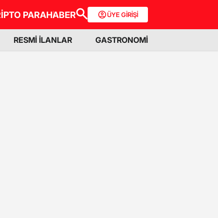
İPTO PARA
HABER
ÜYE GİRİŞİ
RESMİ İLANLAR
GASTRONOMİ