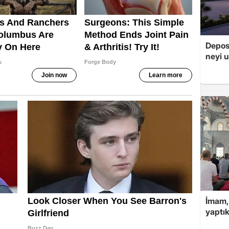
Depos
neyi u
İmam,
yaptık