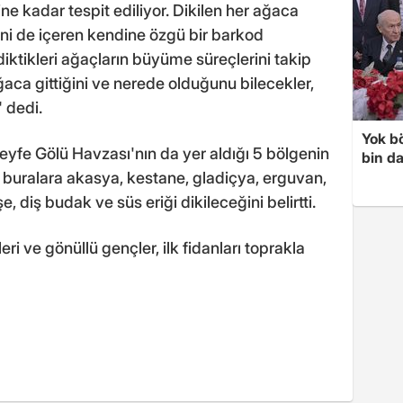
e kadar tespit ediliyor. Dikilen her ağaca
rini de içeren kendine özgü bir barkod
diktikleri ağaçların büyüme süreçlerini takip
ğaca gittiğini ve nerede olduğunu bilecekler,
" dedi.
Yok bö
eyfe Gölü Havzası'nın da yer aldığı 5 bölgenin
bin da
 buralara akasya, kestane, gladiçya, erguvan,
 diş budak ve süs eriği dikileceğini belirtti.
ri ve gönüllü gençler, ilk fidanları toprakla