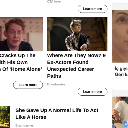
İç giy
Geri k