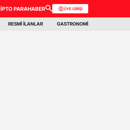
İPTO PARA
HABER
ÜYE GİRİŞİ
RESMİ İLANLAR
GASTRONOMİ