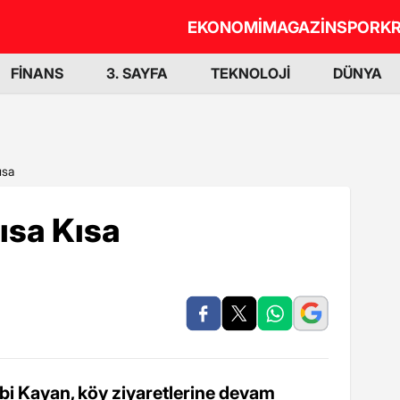
EKONOMİ
MAGAZİN
SPOR
KR
FİNANS
3. SAYFA
TEKNOLOJİ
DÜNYA
ısa
ısa Kısa
rabi Kayan, köy ziyaretlerine devam