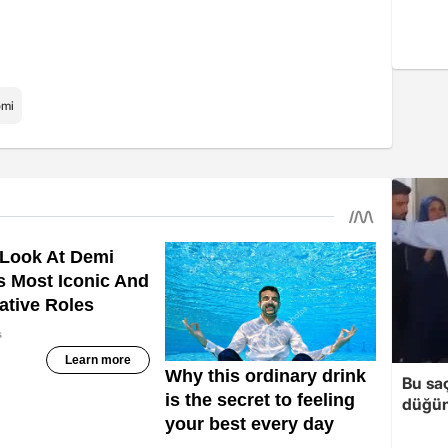
omi
Bu sa
düğün 