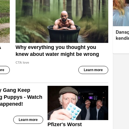
Dansç
kendin