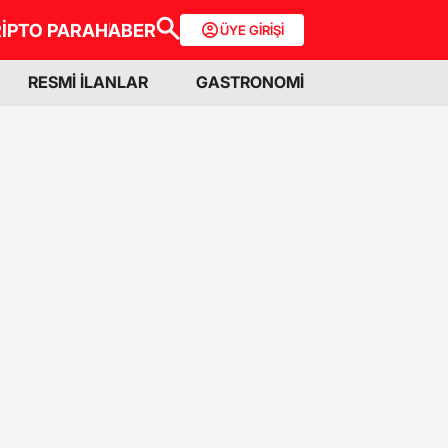
İPTO PARA
HABER
ÜYE GİRİŞİ
RESMİ İLANLAR
GASTRONOMİ