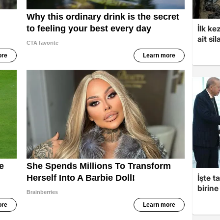
İlk ke
ait sil
İşte t
birine 