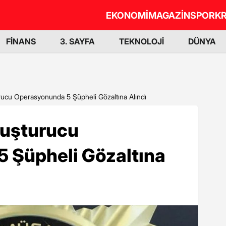
EKONOMİ
MAGAZİN
SPOR
KR
FİNANS
3. SAYFA
TEKNOLOJİ
DÜNYA
urucu Operasyonunda 5 Şüpheli Gözaltına Alındı
yuşturucu
 Şüpheli Gözaltına