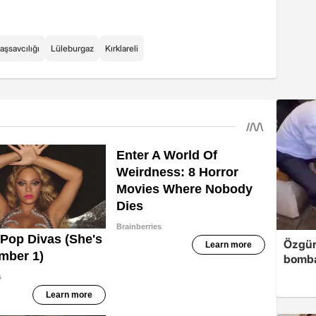
şsavcılığı
Lüleburgaz
Kırklareli
Özgür
bomb