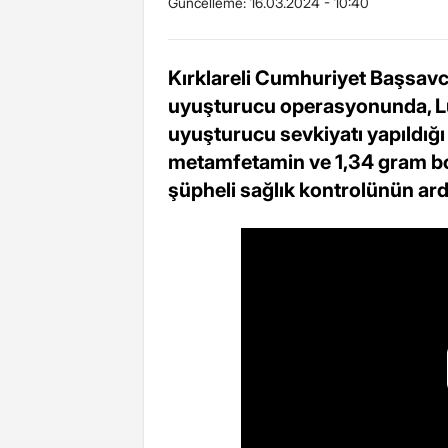
Güncelleme:
16.03.2024 - 10:40
Kırklareli Cumhuriyet Başsavc
uyuşturucu operasyonunda, Lül
uyuşturucu sevkiyatı yapıldığı
metamfetamin ve 1,34 gram bonz
şüpheli sağlık kontrolünün ar