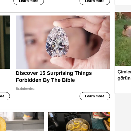
Çimle
görünt