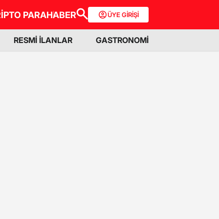
İPTO PARA
HABER
ÜYE GİRİŞİ
RESMİ İLANLAR
GASTRONOMİ