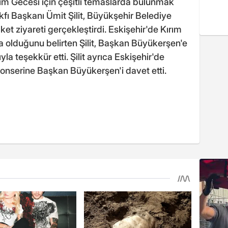
rım Gecesi için çeşitli temaslarda bulunmak
kfı Başkanı Ümit Şilit, Büyükşehir Belediye
t ziyareti gerçekleştirdi. Eskişehir'de Kırım
a olduğunu belirten Şilit, Başkan Büyükerşen'e
yla teşekkür etti. Şilit ayrıca Eskişehir'de
konserine Başkan Büyükerşen'i davet etti.