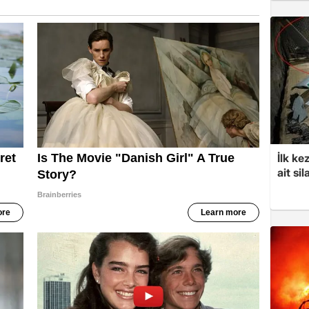
İlk ke
ait sil