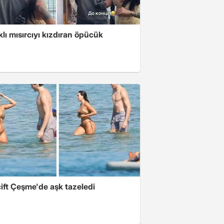
klı mısırcıyı kızdıran öpücük
ift Çeşme'de aşk tazeledi