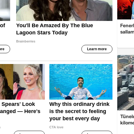
Fenerb
sallam
Tünel
kilom