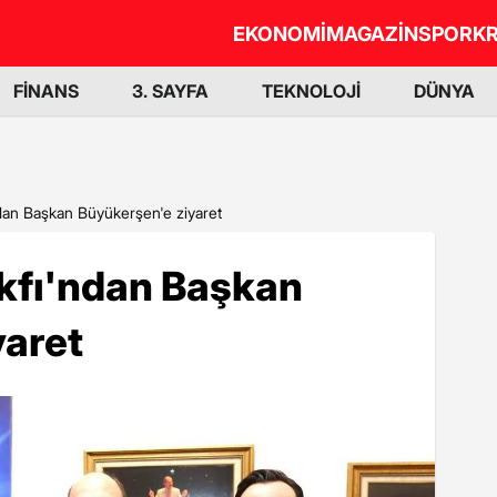
EKONOMİ
MAGAZİN
SPOR
KR
FİNANS
3. SAYFA
TEKNOLOJİ
DÜNYA
ndan Başkan Büyükerşen'e ziyaret
akfı'ndan Başkan
yaret