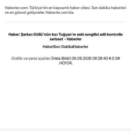
Haberler.com: Türkiye’nin en kapsamlı haber sitesi. Son dakika haberleri
ve en güncel gelişmeler Haberler.com’da.
Haber: Şarkıcı Güllü'nün kızı Tuğyan'ın eski sevgilisi adli kontrolle
serbest - Haberler
Haber
Son Dakika
Haberler
Gizlilik ve çerez ayarları
[Hata Bildir]
06.08.2026 06:28:40 #.0.3#
.HCFOK.