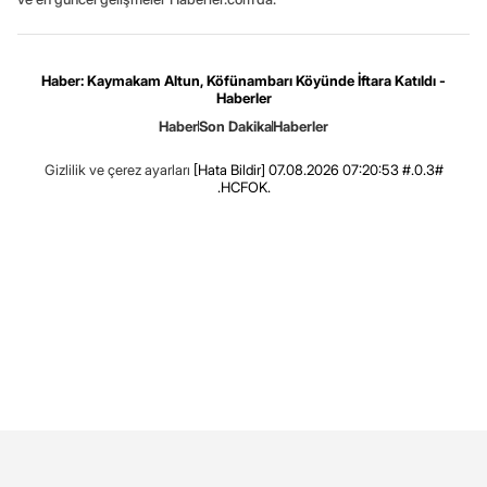
Haber: Kaymakam Altun, Köfünambarı Köyünde İftara Katıldı -
Haberler
Haber
Son Dakika
Haberler
Gizlilik ve çerez ayarları
[Hata Bildir]
07.08.2026 07:20:53 #.0.3#
.HCFOK.