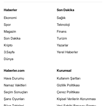
Haberler
Son Dakika
Ekonomi
Sağlık
Spor
Teknoloji
Magazin
Finans
Son Dakika
Turizm
Kripto
Yazarlar
3.Sayfa
Yerel Haberler
Dünya
Haberler.com
Kurumsal
Hava Durumu
Kullanım Şartları
Namaz Vakitleri
Gizlilik Politikası
Seçim Sonuçları
Çerez Politikası
Şans Oyunları
Kişisel Verilerin Korunması
Rüya Tabirleri
Veri Sahibi Başvuru Formu