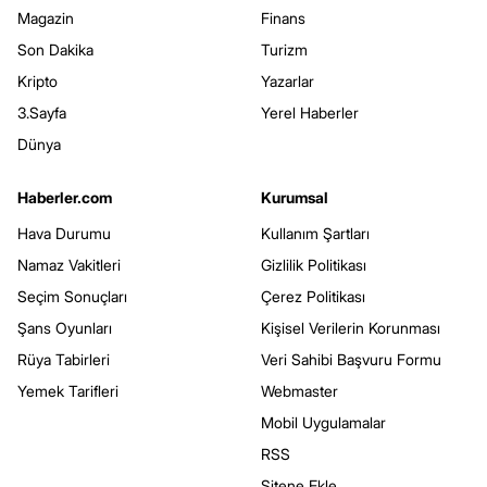
Magazin
Finans
Son Dakika
Turizm
Kripto
Yazarlar
3.Sayfa
Yerel Haberler
Dünya
Haberler.com
Kurumsal
Hava Durumu
Kullanım Şartları
Namaz Vakitleri
Gizlilik Politikası
Seçim Sonuçları
Çerez Politikası
Şans Oyunları
Kişisel Verilerin Korunması
Rüya Tabirleri
Veri Sahibi Başvuru Formu
Yemek Tarifleri
Webmaster
Mobil Uygulamalar
RSS
Sitene Ekle