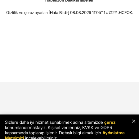
Gizlilik ve çerez ayarları
[Hata Bildir]
08.08.2026 11:05:11 #7.12# .HCFOK.
×
Sizlere daha iyi hizmet sunabilmek adına sitemizde
çerez
konumlandırmaktayız. Kişisel verileriniz, KVKK ve GDPR
kapsamında toplanıp işlenir. Detaylı bilgi almak için
Aydınlatma
Metnimizi
inceleyebilirsiniz.