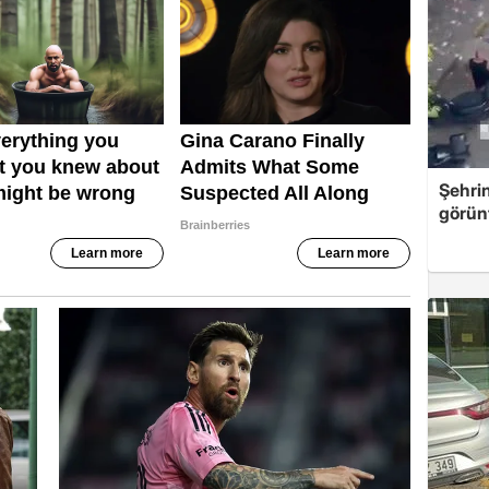
Şehri
görün