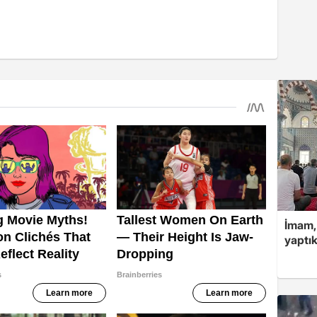
İmam,
yaptık