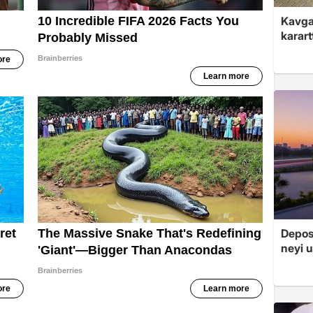
Kavga 
karart
Depos
neyi u