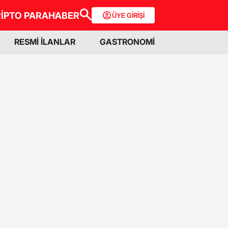
İPTO PARA
HABER
ÜYE GİRİŞİ
RESMİ İLANLAR
GASTRONOMİ