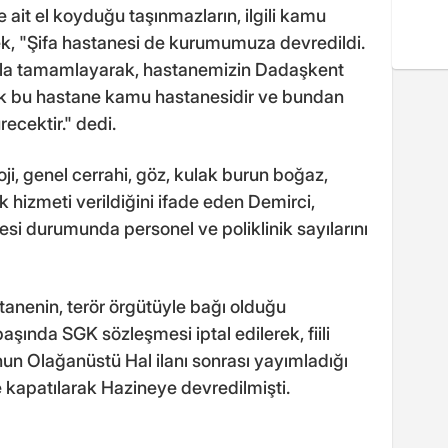
 ait el koyduğu taşınmazların, ilgili kamu
rek, "Şifa hastanesi de kurumumuza devredildi.
ızla tamamlayarak, hastanemizin Dadaşkent
tık bu hastane kamu hastanesidir ve bundan
ecektir." dedi.
ji, genel cerrahi, göz, kulak burun boğaz,
nik hizmeti verildiğini ifade eden Demirci,
si durumunda personel ve poliklinik sayılarını
tanenin, terör örgütüyle bağı olduğu
aşında SGK sözleşmesi iptal edilerek, fiili
nun Olağanüstü Hal ilanı sonrası yayımladığı
apatılarak Hazineye devredilmişti.