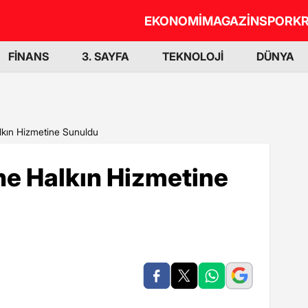
EKONOMİ
MAGAZİN
SPOR
KR
FİNANS
3. SAYFA
TEKNOLOJİ
DÜNYA
lkın Hizmetine Sunuldu
ne Halkın Hizmetine