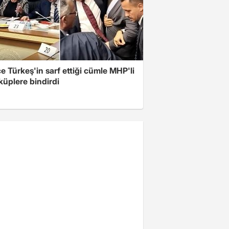
 Türkeş'in sarf ettiği cümle MHP'li
 küplere bindirdi