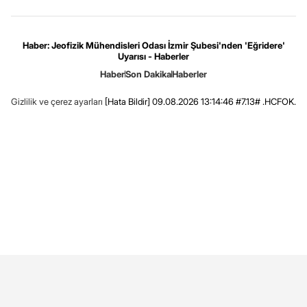
Haber: Jeofizik Mühendisleri Odası İzmir Şubesi'nden 'Eğridere'
Uyarısı - Haberler
Haber
Son Dakika
Haberler
Gizlilik ve çerez ayarları
[Hata Bildir]
09.08.2026 13:14:46 #7.13# .HCFOK.