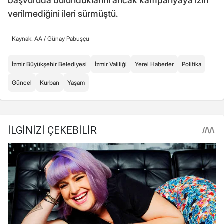
başvuruda bulunduklarını ancak kampanyaya izin
verilmediğini ileri sürmüştü.
Kaynak: AA /
Günay Pabuşçu
İzmir Büyükşehir Belediyesi
İzmir Valiliği
Yerel Haberler
Politika
Güncel
Kurban
Yaşam