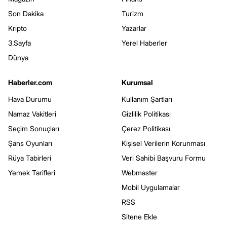
Son Dakika
Turizm
Kripto
Yazarlar
3.Sayfa
Yerel Haberler
Dünya
Haberler.com
Kurumsal
Hava Durumu
Kullanım Şartları
Namaz Vakitleri
Gizlilik Politikası
Seçim Sonuçları
Çerez Politikası
Şans Oyunları
Kişisel Verilerin Korunması
Rüya Tabirleri
Veri Sahibi Başvuru Formu
Yemek Tarifleri
Webmaster
Mobil Uygulamalar
RSS
Sitene Ekle