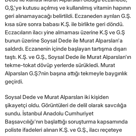
G,Ş,'ye kutusu açılmış ve kullanılmış vitamin hapının
geri alınamayacağı belirtildi. Eczaneden ayrılan G.Ş.
kısa süre sonra babası K.Ş. ile birlikte geri döndü.
Eczacıların ilacı yine almaması üzerine K.Ş ve G.Ş
bunun üzerine Soysal Dede ile Murat Alparslan'a
saldırdı. Eczanenin içinde başlayan tartışma dışarı
taştı. K.Ş. ve G.Ş., Soysal Dede ile Murat Alparslan'ın
tekme-tokat dövüp yerlerde sürükledi. Murat
Alparslan G.Ş.?nin başına attığı tekmeyle baygınlık
geçirdi.
Soysal Dede ve Murat Alparslan iki kişiden
şikayetçi oldu. Görüntüleri de delil olarak savcılığa
sundu. İstanbul Anadolu Cumhuriyet
Başsavcılığı'nın başlattığı soruşturma kapsamında
poliste ifadeleri alınan K.Ş. ve G.Ş., ilacı reçeteye