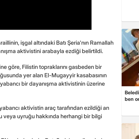
aillinin, işgal altındaki Batı Şeria'nın Ramallah
ışma aktivistini arabayla ezdiği belirtildi.
e göre, Filistin topraklarını gasbeden bir
doğusunda yer alan El-Mugayyir kasabasının
yabancı bir dayanışma aktivistinin üzerine
Beledi
ben o
abancı aktivistin araç tarafından ezildiği an
mu veya uyruğu hakkında herhangi bir bilgi