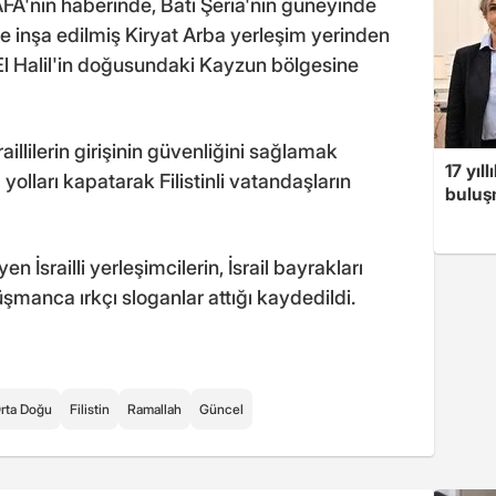
AFA'nın haberinde, Batı Şeria'nın güneyinde
rine inşa edilmiş Kiryat Arba yerleşim yerinden
n El Halil'in doğusundaki Kayzun bölgesine
illilerin girişinin güvenliğini sağlamak
17 yıl
olları kapatarak Filistinli vatandaşların
buluşm
n İsrailli yerleşimcilerin, İsrail bayrakları
üşmanca ırkçı sloganlar attığı kaydedildi.
rta Doğu
Filistin
Ramallah
Güncel