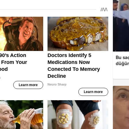
Bu sa
düğün 