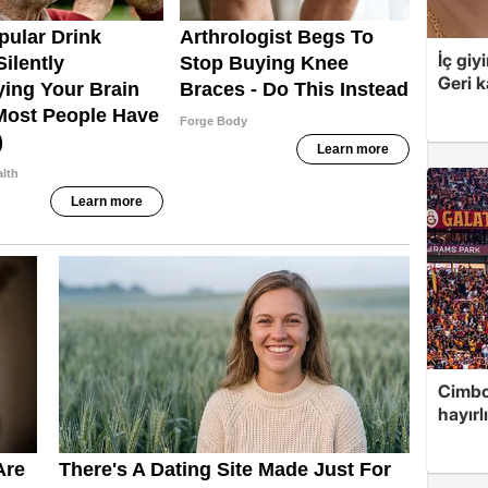
İç giy
Geri k
Cimbo
hayırl