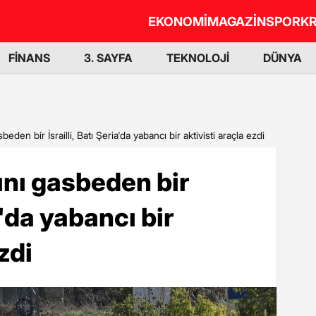
EKONOMİ
MAGAZİN
SPOR
KR
FİNANS
3. SAYFA
TEKNOLOJİ
DÜNYA
sbeden bir İsrailli, Batı Şeria'da yabancı bir aktivisti araçla ezdi
rını gasbeden bir
ia'da yabancı bir
zdi