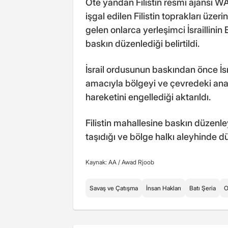
Öte yandan Filistin resmi ajansı W
işgal edilen Filistin toprakları üze
gelen onlarca yerleşimci İsraillini
baskın düzenlediği belirtildi.
İsrail ordusunun baskından önce İsra
amacıyla bölgeyi ve çevredeki ana y
hareketini engellediği aktarıldı.
Filistin mahallesine baskın düzenleye
taşıdığı ve bölge halkı aleyhinde d
Kaynak: AA /
Awad Rjoob
Savaş ve Çatışma
İnsan Hakları
Batı Şeria
O