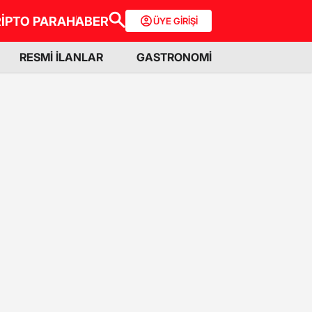
İPTO PARA
HABER
ÜYE GİRİŞİ
RESMİ İLANLAR
GASTRONOMİ