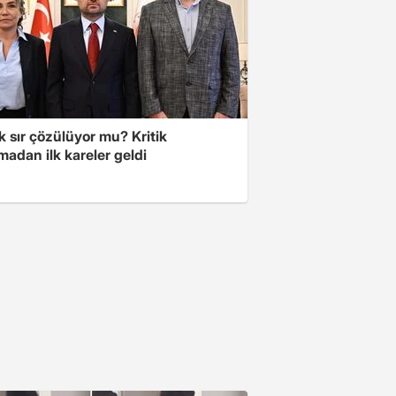
lık sır çözülüyor mu? Kritik
adan ilk kareler geldi