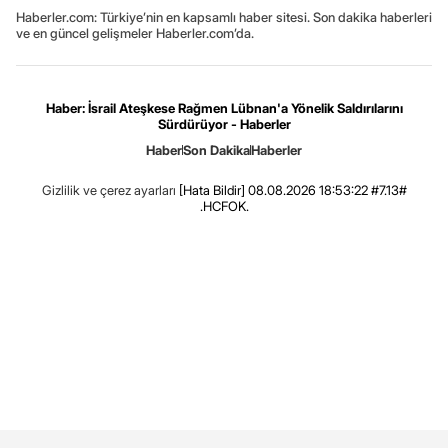
Haberler.com: Türkiye’nin en kapsamlı haber sitesi. Son dakika haberleri
ve en güncel gelişmeler Haberler.com’da.
Haber: İsrail Ateşkese Rağmen Lübnan'a Yönelik Saldırılarını
Sürdürüyor - Haberler
Haber
Son Dakika
Haberler
Gizlilik ve çerez ayarları
[Hata Bildir]
08.08.2026 18:53:22 #7.13#
.HCFOK.