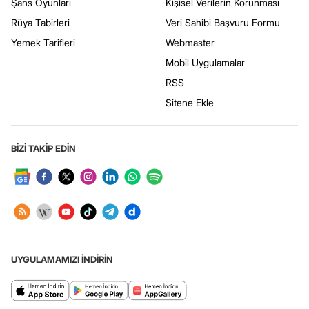
Şans Oyunları
Kişisel Verilerin Korunması
Rüya Tabirleri
Veri Sahibi Başvuru Formu
Yemek Tarifleri
Webmaster
Mobil Uygulamalar
RSS
Sitene Ekle
BİZİ TAKİP EDİN
UYGULAMAMIZI İNDİRİN