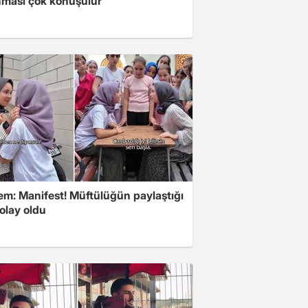
ması çok konuşulur
m: Manifest! Müftülüğün paylaştığı
olay oldu