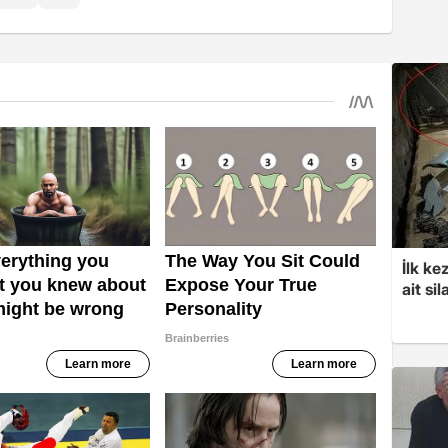
İlk ke
ait sil