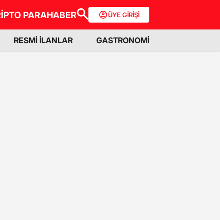
İPTO PARA
HABER
ÜYE GİRİŞİ
RESMİ İLANLAR
GASTRONOMİ