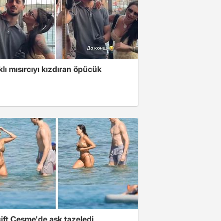
klı mısırcıyı kızdıran öpücük
ift Çeşme'de aşk tazeledi