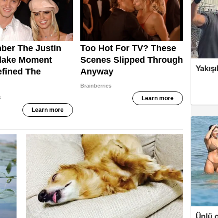
Yakışı
Ünlü ç