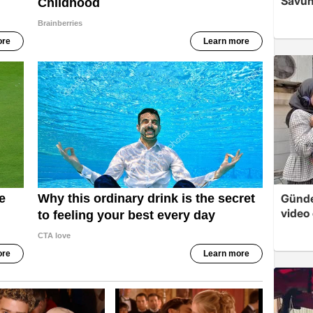
Savun
Günde
video 