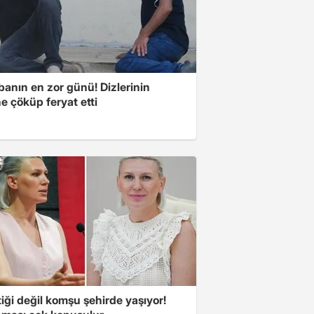
banın en zor günü! Dizlerinin
e çöküp feryat etti
iği değil komşu şehirde yaşıyor!