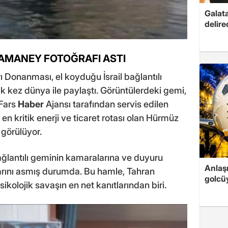
Galat
delire
HAMANEY FOTOĞRAFI ASTI
 Donanması, el koyduğu İsrail bağlantılı
lk kez dünya ile paylaştı. Görüntülerdeki gemi,
.Fars
Haber
Ajansı tarafından servis edilen
en kritik enerji ve ticaret rotası olan Hürmüz
 görülüyor.
l bağlantılı geminin kamaralarına ve duyuru
Anlaş
aflarını asmış durumda. Bu hamle, Tahran
golcüy
ikolojik savaşın en net kanıtlarından biri.