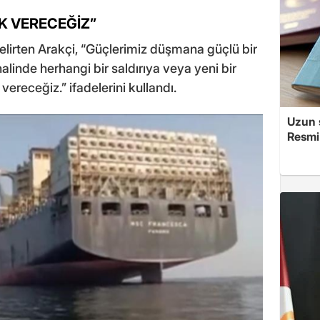
IK VERECEĞİZ”
i belirten Arakçi, “Güçlerimiz düşmana güçlü bir
linde herhangi bir saldırıya veya yeni bir
vereceğiz.” ifadelerini kullandı.
Uzun s
Resmi