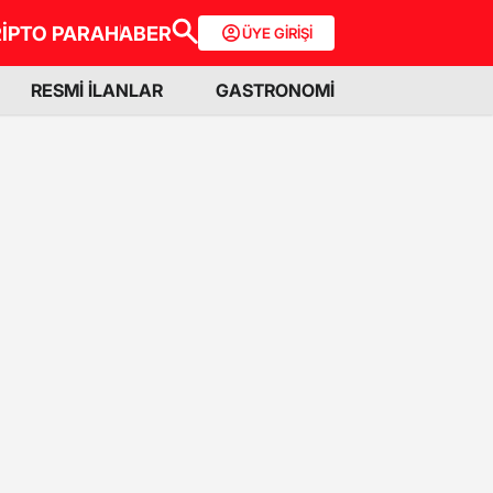
İPTO PARA
HABER
ÜYE GİRİŞİ
RESMİ İLANLAR
GASTRONOMİ