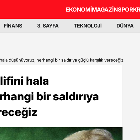
EKONOMİ
MAGAZİN
SPOR
KR
FİNANS
3. SAYFA
TEKNOLOJİ
DÜNYA
i hala düşünüyoruz, herhangi bir saldırıya güçlü karşılık vereceğiz
ifini hala
hangi bir saldırıya
ereceğiz