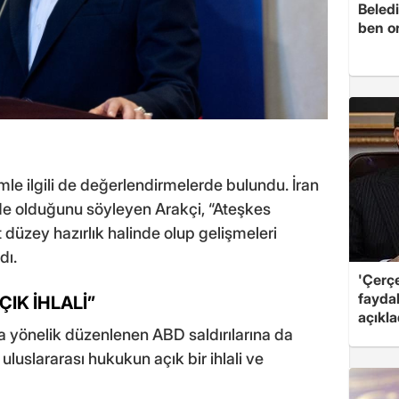
Beledi
ben o
le ilgili de değerlendirmelerde bulundu. İran
de olduğunu söyleyen Arakçi, “Ateşkes
düzey hazırlık halinde olup gelişmeleri
dı.
'Çerç
fayda
IK İHLALİ”
açıkla
n’a yönelik düzenlenen ABD saldırılarına da
 uluslararası hukukun açık bir ihlali ve