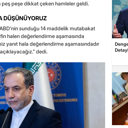
an peş peşe dikkat çeken hamleler geldi.
ALA DÜŞÜNÜYORUZ
i, ABD’nin sunduğu 14 maddelik mutabakat
eklifin halen değerlendirme aşamasında
imiz yanıt hala değerlendirme aşamasındadır
Dengel
Detayl
açıklayacağız.” dedi.