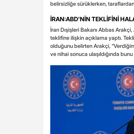
belirsizliğe sürüklerken, taraflard
İRAN:ABD'NİN TEKLİFİNİ H
İran Dışişleri Bakanı Abbas Arakç
teklifine ilişkin açıklama yaptı. T
olduğunu belirten Arakçi, “Verdiğ
ve nihai sonuca ulaşıldığında bunu 