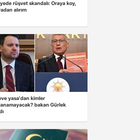
yede rüşvet skandalı: Oraya koy,
radan alırım
eve yasa'dan kimler
lanamayacak? bakan Gürlek
dı