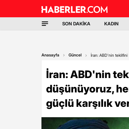
SON DAKİKA
KADIN
Anasayfa
Güncel
İran: ABD'nin teklifin
İran: ABD'nin tekl
düşünüyoruz, her
güçlü karşılık v