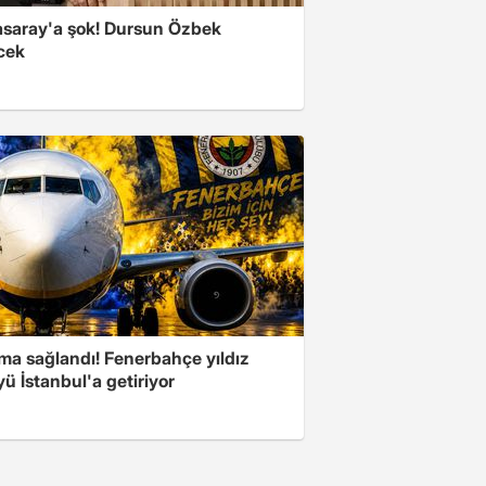
asaray'a şok! Dursun Özbek
cek
ma sağlandı! Fenerbahçe yıldız
ü İstanbul'a getiriyor