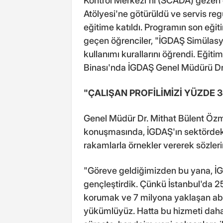
Kontrol Merkezi'ni (SCADA) gezen
Atölyesi'ne götürüldü ve servis reg
eğitime katıldı. Programın son eği
geçen öğrenciler, "İGDAŞ Simülasy
kullanımı kurallarını öğrendi. Eğiti
Binası'nda İGDAŞ Genel Müdürü Dr.
"ÇALIŞAN PROFİLİMİZİ YÜZDE 
Genel Müdür Dr. Mithat Bülent Özm
konuşmasında, İGDAŞ'ın sektördeki
rakamlarla örnekler vererek sözleri
"Göreve geldiğimizden bu yana, İGD
gençleştirdik. Çünkü İstanbul'da 2
korumak ve 7 milyona yaklaşan a
yükümlüyüz. Hatta bu hizmeti daha 