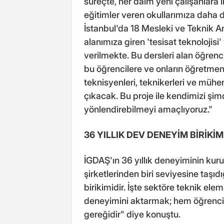
süreçte, her daim yeni çalışanlara
eğitimler veren okullarımıza daha 
İstanbul'da 18 Mesleki ve Teknik An
alanımıza giren 'tesisat teknolojisi'
verilmekte. Bu dersleri alan öğrenci
bu öğrencilere ve onların öğretme
teknisyenleri, teknikerleri ve mühen
çıkacak. Bu proje ile kendimizi şim
yönlendirebilmeyi amaçlıyoruz."
36 YILLIK DEV DENEYİM BİRİKİM
İGDAŞ'ın 36 yıllık deneyiminin ku
şirketlerinden biri seviyesine taşı
birikimidir. İşte sektöre teknik el
deneyimini aktarmak; hem öğrencil
gereğidir" diye konuştu.