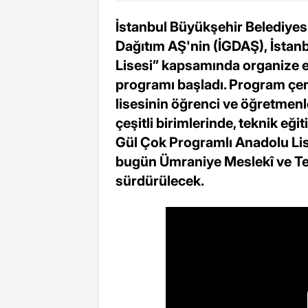
İstanbul Büyükşehir Belediyesi
Dağıtım AŞ'nin (İGDAŞ), İstanb
Lisesi” kapsamında organize e
programı başladı. Program çer
lisesinin öğrenci ve öğretmen
çeşitli birimlerinde, teknik eği
Gül Çok Programlı Anadolu Lis
bugün Ümraniye Meslekî ve Tekn
sürdürülecek.