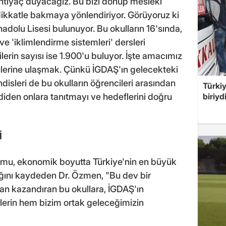
 ihtiyaç duyacağız. Bu bizi dönüp mesleki
dikkatle bakmaya yönlendiriyor. Görüyoruz ki
adolu Lisesi bulunuyor. Bu okulların 16'sında,
 ve 'iklimlendirme sistemleri' dersleri
lerin sayısı ise 1.900'u buluyor. İşte amacımız
nlerine ulaşmak. Çünkü İGDAŞ'ın gelecekteki
disleri de bu okulların öğrencileri arasından
Türki
biriyd
diden onlara tanıtmayı ve hedeflerini doğru
İ
rumu, ekonomik boyutta Türkiye'nin en büyük
dığını kaydeden Dr. Özmen, "Bu dev bir
eman kazandıran bu okullara, İGDAŞ'ın
erin hem bizim ortak geleceğimizin