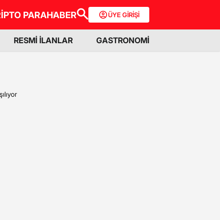
İPTO PARA
HABER
ÜYE GİRİŞİ
RESMİ İLANLAR
GASTRONOMİ
ılıyor