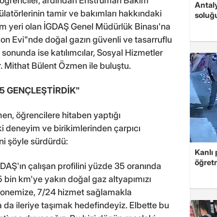
 öğrenciler, ardından Enstrüman Bakım
Antaly
ülatörlerinin tamir ve bakımları hakkındaki
soluğ
tim yeri olan İGDAŞ Genel Müdürlük Binası'na
on Evi"nde doğal gazın güvenli ve tasarruflu
m sonunda ise katılımcılar, Sosyal Hizmetler
 Mithat Bülent Özmen ile buluştu.
35 GENÇLEŞTİRDİK"
en, öğrencilere hitaben yaptığı
 deneyim ve birikimlerinden çarpıcı
ni şöyle sürdürdü:
Kanlı 
öğretm
AŞ'ın çalışan profilini yüzde 35 oranında
5 bin km'ye yakın doğal gaz altyapımızı
bonemize, 7/24 hizmet sağlamakla
da ileriye taşımak hedefindeyiz. Elbette bu