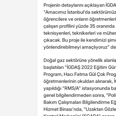
Projenin detaylarını açıklayan İG
"Amacımız İstanbul'da sektörümüz ü
öğrencilere ve onların öğretmenle
çalışan profilini yüzde 35 oranında
teknisyenleri, teknikerleri ve mühen
çıkacak. Bu proje ile kendimizi şim
yönlendirebilmeyi amaçlıyoruz" de
Doğal gaz sektörüne yönelik alanla
başlatılan "İGDAŞ 2022 Eğitim Günle
Program, Hacı Fatma Gül Çok Progr
öğretmenlerinin okuldan alınarak, 
yapıldığı "RMS/A" istasyonunda ba
genel bilgilendirmeden sonra, "Poli
Bakım Çalışmaları Bilgilendirme Eğ
Hizmet Binası'nda, "Uzaktan Gözle