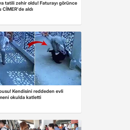
a tatili zehir oldu! Faturayı görünce
u CİMER'de aldı
pusu! Kendisini reddeden evli
eni okulda katletti