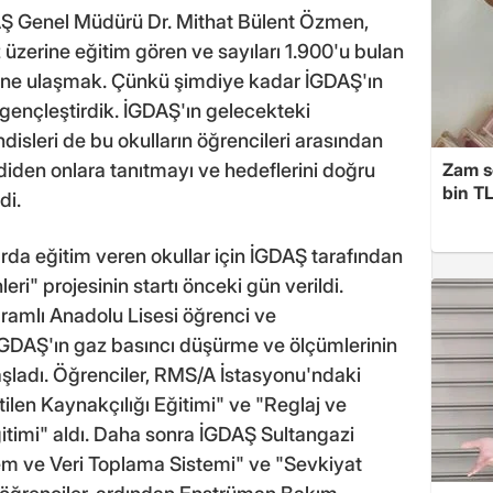
DAŞ Genel Müdürü Dr. Mithat Bülent Özmen,
zerine eğitim gören ve sayıları 1.900'u bulan
rine ulaşmak. Çünkü şimdiye kadar İGDAŞ'ın
 gençleştirdik. İGDAŞ'ın gelecekteki
disleri de bu okulların öğrencileri arasından
Zam s
diden onlara tanıtmayı ve hedeflerini doğru
bin TL
di.
rda eğitim veren okullar için İGDAŞ tarafından
ri" projesinin startı önceki gün verildi.
amlı Anadolu Lisesi öğrenci ve
İGDAŞ'ın gaz basıncı düşürme ve ölçümlerinin
şladı. Öğrenciler, RMS/A İstasyonu'ndaki
tilen Kaynakçılığı Eğitimi" ve "Reglaj ve
itimi" aldı. Daha sonra İGDAŞ Sultangazi
m ve Veri Toplama Sistemi" ve "Sevkiyat