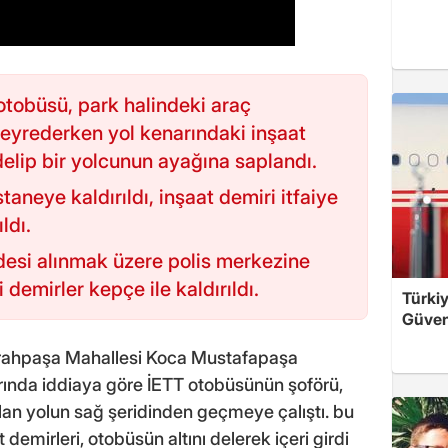
 otobüsü, park halindeki araç
seyrederken yol kenarındaki inşaat
delip bir yolcunun ayağına saplandı.
aneye kaldırıldı, inşaat demiri itfaiye
ldı.
fadesi alınmak üzere polis merkezine
 demirler kepçe ile kaldırıldı.
Türkiy
Güven
Cerrahpaşa Mahallesi Koca Mustafapaşa
rında iddiaya göre İETT otobüsünün şoförü,
lan yolun sağ şeridinden geçmeye çalıştı. bu
demirleri, otobüsün altını delerek içeri girdi