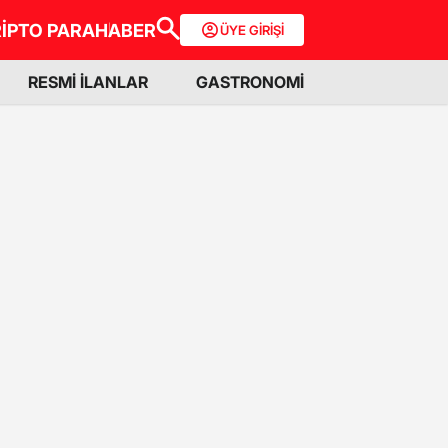
İPTO PARA
HABER
ÜYE GİRİŞİ
RESMİ İLANLAR
GASTRONOMİ