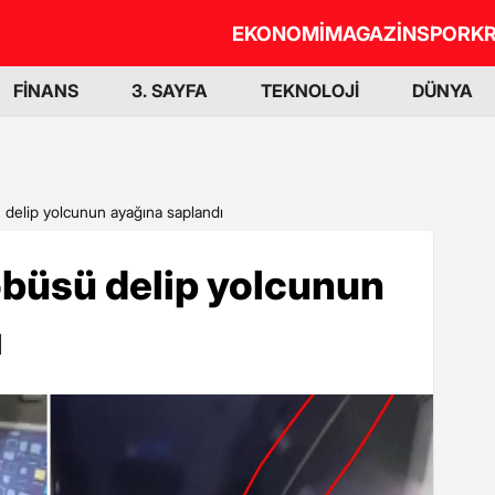
EKONOMİ
MAGAZİN
SPOR
KR
FİNANS
3. SAYFA
TEKNOLOJİ
DÜNYA
 delip yolcunun ayağına saplandı
obüsü delip yolcunun
ı