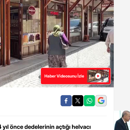
Haber Videosunu İzle
yıl önce dedelerinin açtığı helvacı