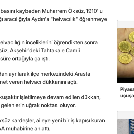
abasını kaybeden Muharrem Öksüz, 1910'lu
ığı aracılığıyla Aydın'a "helvacılık" öğrenmeye
elvacılığın inceliklerini öğrendikten sonra
z, Akşehir'deki Tahtakale Camii
 süre ortağıyla çalıştı.
n ayrılarak ilçe merkezindeki Arasta
met veren helvacı dükkanını açtı.
Piyasa
uçuşa
 kuşaktır işletilmeye devam edilen dükkan,
e gelenlerin uğrak noktası oluyor.
z kardeşler, aileye yeni bir iş kapısı kuran
A muhabirine anlattı.