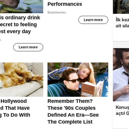
İlk ke
ait sil
Konuşa
açtı! 