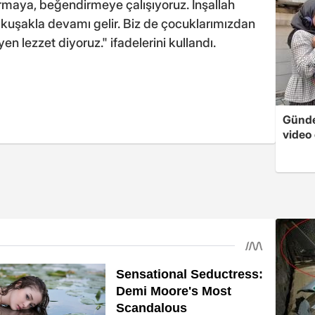
armaya, beğendirmeye çalışıyoruz. İnşallah
. kuşakla devamı gelir. Biz de çocuklarımızdan
n lezzet diyoruz." ifadelerini kullandı.
Günde
video 