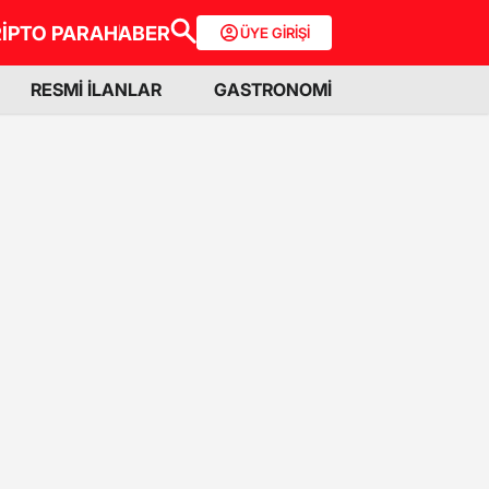
İPTO PARA
HABER
ÜYE GİRİŞİ
RESMİ İLANLAR
GASTRONOMİ