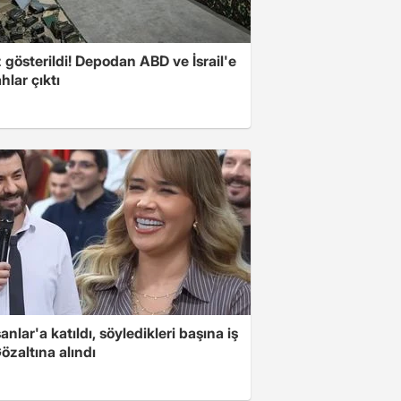
z gösterildi! Depodan ABD ve İsrail'e
ahlar çıktı
nlar'a katıldı, söyledikleri başına iş
Gözaltına alındı