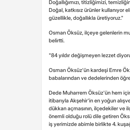
Doğallığımızı, titizliğimizi, temizli
Doğal, katkısız ürünler kullanıyor el
güzellikle, doğallıkla üretiyoruz."
Osman Öksüz, ilçeye gelenlerin mutla
belirtti.
"84 yıldır değişmeyen lezzet diyor
Osman Öksüz'ün kardeşi Emre Öksüz
babalarından ve dedelerinden öğren
Dede Muharrem Öksüz'ün hem iç
itibarıyla Akşehir'in en yoğun alış
dükkan açmasının, ilçedekiler ve i
önemli olduğu rolü dile getiren Ök
iş yerimizde abimle birlikte 4. kuş