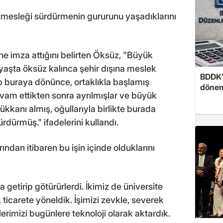
mesleği sürdürmenin gururunu yaşadıklarını
e imza attığını belirten Öksüz, "Büyük
şta öksüz kalınca şehir dışına meslek
BDDK'
 buraya dönünce, ortaklıkla başlamış
döne
devam ettikten sonra ayrılmışlar ve büyük
anı almış, oğullarıyla birlikte burada
ürmüş." ifadelerini kullandı.
ndan itibaren bu işin içinde olduklarını
etirip götürürlerdi. İkimiz de üniversite
carete yöneldik. İşimizi zevkle, severek
rimizi bugünlere teknoloji olarak aktardık.