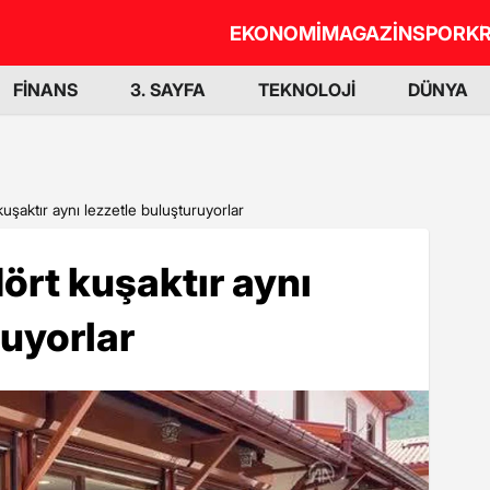
EKONOMİ
MAGAZİN
SPOR
KR
FİNANS
3. SAYFA
TEKNOLOJİ
DÜNYA
uşaktır aynı lezzetle buluşturuyorlar
ört kuşaktır aynı
ruyorlar