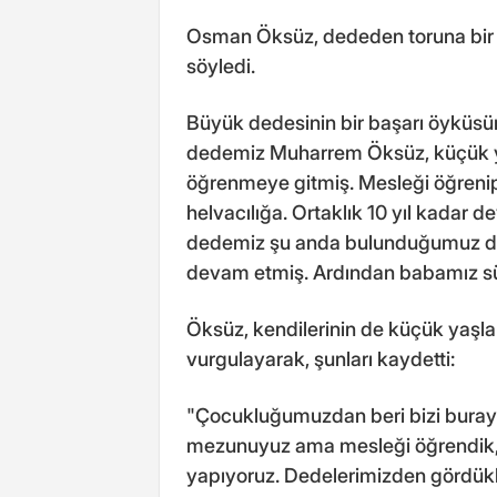
Osman Öksüz, dededen toruna bir 
söyledi.
Büyük dedesinin bir başarı öyküsün
dedemiz Muharrem Öksüz, küçük ya
öğrenmeye gitmiş. Mesleği öğrenip
helvacılığa. Ortaklık 10 yıl kadar 
dedemiz şu anda bulunduğumuz dükk
devam etmiş. Ardından babamız sürd
Öksüz, kendilerinin de küçük yaşları
vurgulayarak, şunları kaydetti:
"Çocukluğumuzdan beri bizi buraya g
mezunuyuz ama mesleği öğrendik, ti
yapıyoruz. Dedelerimizden gördükle