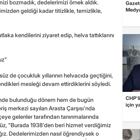
ğimizi bozmadık, dedelerimizi örnek aldık.
Gazete
Medya
imizden geldiği kadar titizlikle, temizlikle,
ka kendilerini ziyaret edip, helva tattıklarını
uz"
 de çocukluk yıllarının helvacıda geçtiğini,
dikleri mesleği devam ettirdiklerini söyledi.
CHP'l
inde bulunduğu dönem hem de bugün
için 
veriş merkezi sayılan Arasta Çarşısı'nda
lçeye gelenler tarafından tanınmalarında
süz, "Burada 1938'den beri hizmet verdiğimiz
ağız. Dedelerimizden nasıl öğrendiysek o