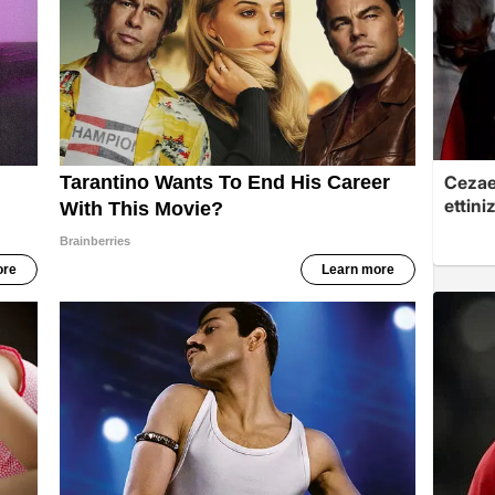
Cezaev
ettini