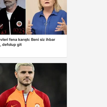
leri fena karıştı: Beni siz ihbar
z, defolup git