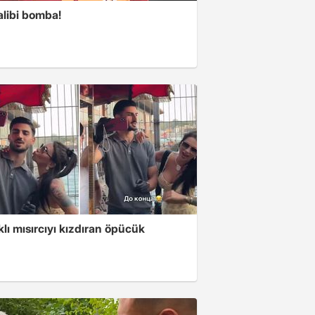
alibi bomba!
klı mısırcıyı kızdıran öpücük