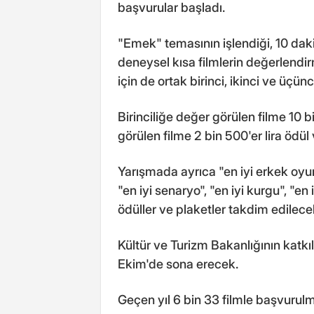
başvurular başladı.
"Emek" temasının işlendiği, 10 d
deneysel kısa filmlerin değerlendi
için de ortak birinci, ikinci ve üçün
Birinciliğe değer görülen filme 10 bi
görülen filme 2 bin 500'er lira ödül 
Yarışmada ayrıca "en iyi erkek oyun
"en iyi senaryo", "en iyi kurgu", "en
ödüller ve plaketler takdim edilece
Kültür ve Turizm Bakanlığının katk
Ekim'de sona erecek.
Geçen yıl 6 bin 33 filmle başvurul