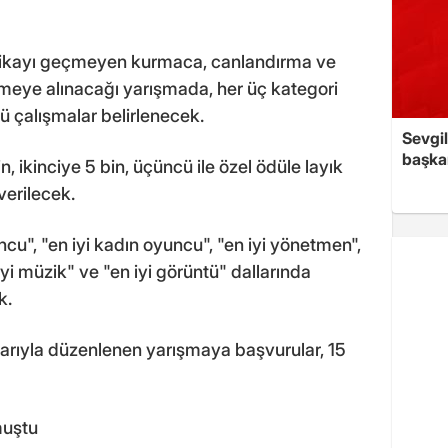
akikayı geçmeyen kurmaca, canlandırma ve
rmeye alınacağı yarışmada, her üç kategori
cü çalışmalar belirlenecek.
Sevgil
başkan
n, ikinciye 5 bin, üçüncü ile özel ödüle layık
verilecek.
cu", "en iyi kadın oyuncu", "en iyi yönetmen",
 iyi müzik" ve "en iyi görüntü" dallarında
k.
ılarıyla düzenlenen yarışmaya başvurular, 15
muştu