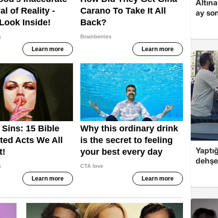
Altına
ay son
Yaptığ
dehşet