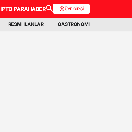
İPTO PARA
HABER
ÜYE GİRİŞİ
RESMİ İLANLAR
GASTRONOMİ