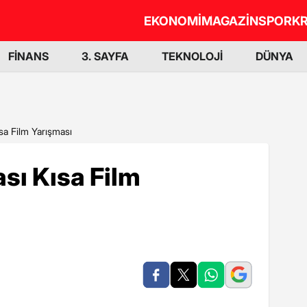
EKONOMİ
MAGAZİN
SPOR
KR
FİNANS
3. SAYFA
TEKNOLOJİ
DÜNYA
ısa Film Yarışması
ası Kısa Film