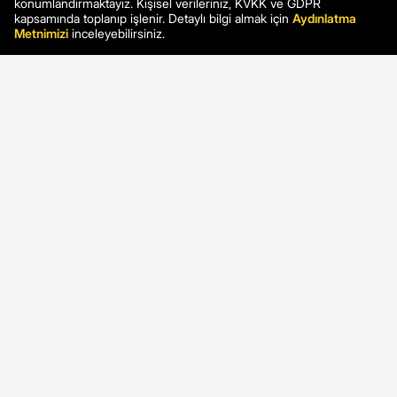
konumlandırmaktayız. Kişisel verileriniz, KVKK ve GDPR
kapsamında toplanıp işlenir. Detaylı bilgi almak için
Aydınlatma
Metnimizi
inceleyebilirsiniz.