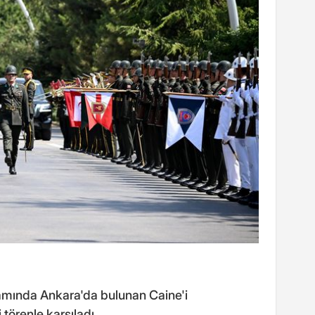
amında Ankara'da bulunan Caine'i
örenle karşıladı.