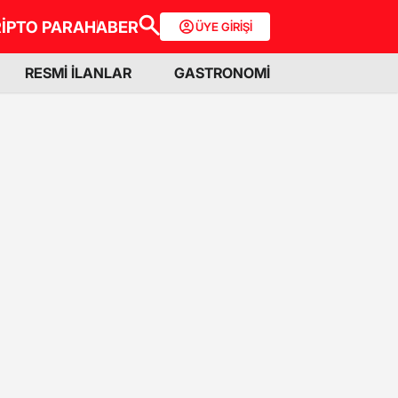
İPTO PARA
HABER
ÜYE GİRİŞİ
RESMİ İLANLAR
GASTRONOMİ