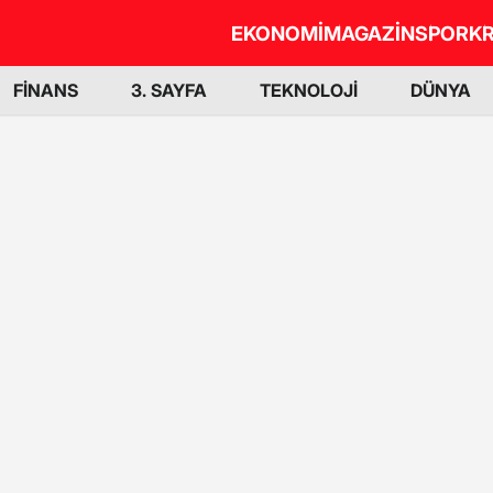
EKONOMİ
MAGAZİN
SPOR
KR
FİNANS
3. SAYFA
TEKNOLOJİ
DÜNYA