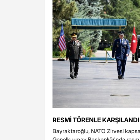
RESMİ TÖRENLE KARŞILANDI
Bayraktaroğlu, NATO Zirvesi kaps
Genelkurmay Başkanlığı'nda resmi t