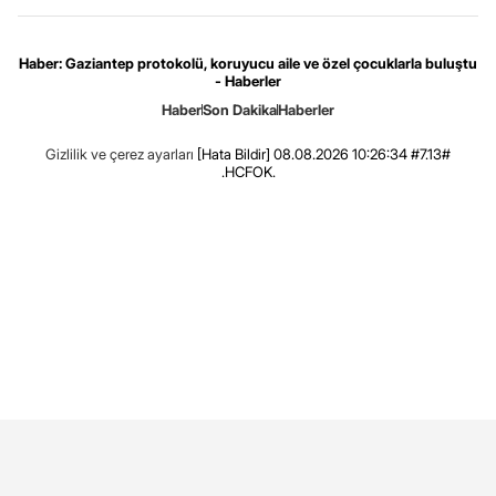
Haber: Gaziantep protokolü, koruyucu aile ve özel çocuklarla buluştu
- Haberler
Haber
Son Dakika
Haberler
Gizlilik ve çerez ayarları
[Hata Bildir]
08.08.2026 10:26:34 #7.13#
.HCFOK.