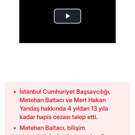
İstanbul Cumhuriyet Başsavcılığı,
Metehan Baltacı ve Mert Hakan
Yandaş hakkında 4 yıldan 13 yıla
kadar hapis cezası talep etti.
Metehan Baltacı, bilişim