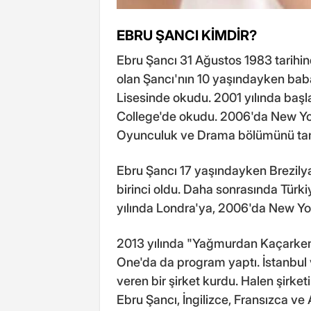
EBRU ŞANCI KİMDİR?
Ebru Şancı 31 Ağustos 1983 tarihind
olan Şancı'nın 10 yaşındayken babas
Lisesinde okudu. 2001 yılında başl
College'de okudu. 2006'da New Yor
Oyunculuk ve Drama bölümünü ta
Ebru Şancı 17 yaşındayken Brezily
birinci oldu. Daha sonrasında Türk
yılında Londra'ya, 2006'da New York
2013 yılında "Yağmurdan Kaçarken"
One'da da program yaptı. İstanbul 
veren bir şirket kurdu. Halen şirke
Ebru Şancı, İngilizce, Fransızca ve