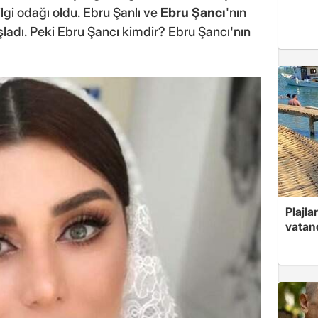
gi odağı oldu. Ebru Şanlı ve
Ebru Şancı
'nın
adı. Peki Ebru Şancı kimdir? Ebru Şancı'nın
Plajla
vatand