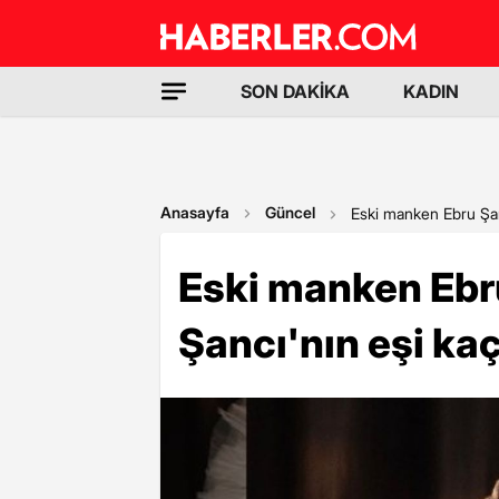
SON DAKİKA
KADIN
Anasayfa
Güncel
Eski manken Ebru Şan
Eski manken Ebr
Şancı'nın eşi ka