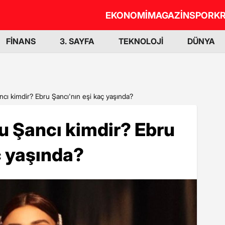
EKONOMİ
MAGAZİN
SPOR
KR
FİNANS
3. SAYFA
TEKNOLOJİ
DÜNYA
cı kimdir? Ebru Şancı'nın eşi kaç yaşında?
u Şancı kimdir? Ebru
ç yaşında?