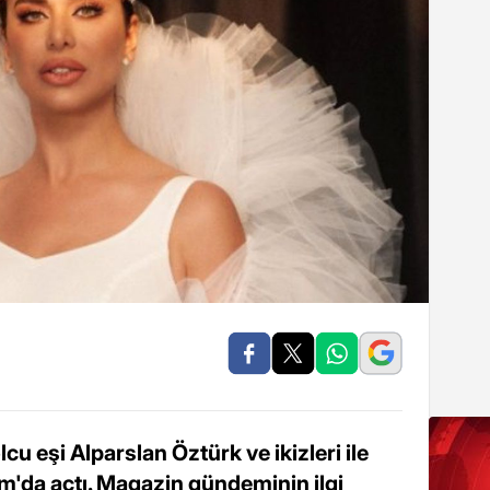
u eşi Alparslan Öztürk ve ikizleri ile
m'da açtı. Magazin gündeminin ilgi