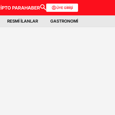
İPTO PARA
HABER
ÜYE GİRİŞİ
RESMİ İLANLAR
GASTRONOMİ