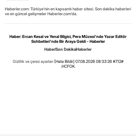
Haberler.com: Türkiye’nin en kapsamlı haber sitesi. Son dakika haberleri
ve en güncel gelişmeler Haberler.com’da.
Haber: Ercan Kesal ve Yenal Bilgici, Pera Müzesi'nde Yazar Editör
Sohbetleri'nde Bir Araya Geldi - Haberler
Haber
Son Dakika
Haberler
Gizlilik ve çerez ayarları
[Hata Bildir]
07.08.2026 08:33:26 #7.12#
.HCFOK.