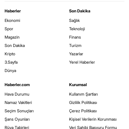
Haberler
Son Dakika
Ekonomi
Sağlık
Spor
Teknoloji
Magazin
Finans
Son Dakika
Turizm
Kripto
Yazarlar
3.Sayfa
Yerel Haberler
Dünya
Haberler.com
Kurumsal
Hava Durumu
Kullanım Şartları
Namaz Vakitleri
Gizlilik Politikası
Seçim Sonuçları
Çerez Politikası
Şans Oyunları
Kişisel Verilerin Korunması
Rüya Tabirleri
Veri Sahibi Başvuru Formu