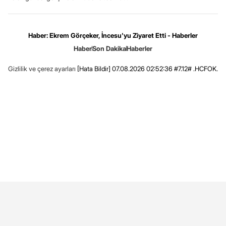
Haber: Ekrem Görçeker, İncesu'yu Ziyaret Etti - Haberler
Haber
Son Dakika
Haberler
Gizlilik ve çerez ayarları
[Hata Bildir]
07.08.2026 02:52:36 #7.12# .HCFOK.