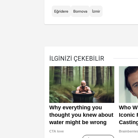
Eğridere
Bornova
İzmir