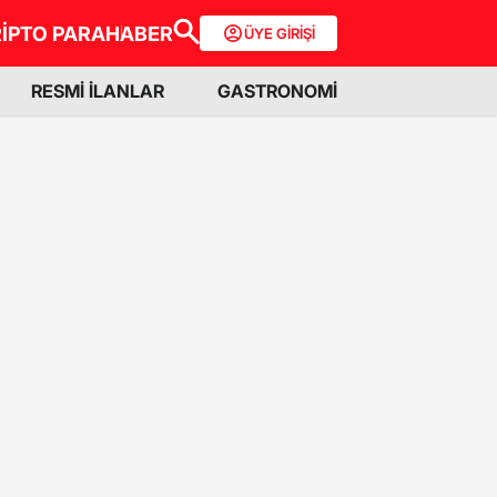
İPTO PARA
HABER
ÜYE GİRİŞİ
RESMİ İLANLAR
GASTRONOMİ