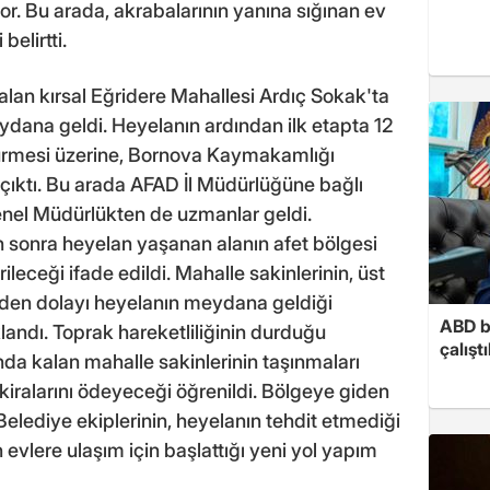
or. Bu arada, akrabalarının yanına sığınan ev
belirtti.
alan kırsal Eğridere Mahallesi Ardıç Sokak'ta
ana geldi. Heyelanın ardından ilk etapta 12
sürmesi üzerine, Bornova Kaymakamlığı
e çıktı. Bu arada AFAD İl Müdürlüğüne bağlı
enel Müdürlükten de uzmanlar geldi.
 sonra heyelan yaşanan alanın afet bölgesi
ileceği ifade edildi. Mahalle sakinlerinin, üst
nden dolayı heyelanın meydana geldiği
ABD b
klandı. Toprak hareketliliğinin durduğu
çalışt
nda kalan mahalle sakinlerinin taşınmaları
kiralarını ödeyeceği öğrenildi. Bölgeye giden
elediye ekiplerinin, heyelanın tehdit etmediği
evlere ulaşım için başlattığı yeni yol yapım