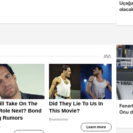
Uçağa 
olaca
Fenerb
Onu d