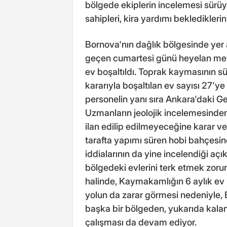
bölgede ekiplerin incelemesi sürüy
sahipleri, kira yardımı beklediklerini 
Bornova'nın dağlık bölgesinde yer 
geçen cumartesi günü heyelan meyd
ev boşaltıldı. Toprak kaymasının 
kararıyla boşaltılan ev sayısı 27'y
personelin yanı sıra Ankara'daki G
Uzmanların jeolojik incelemesinden
ilan edilip edilmeyeceğine karar ver
tarafta yapımı süren hobi bahçesi
iddialarının da yine incelendiği açı
bölgedeki evlerini terk etmek zoru
halinde, Kaymakamlığın 6 aylık ev 
yolun da zarar görmesi nedeniyle, B
başka bir bölgeden, yukarıda kalan 
çalışması da devam ediyor.