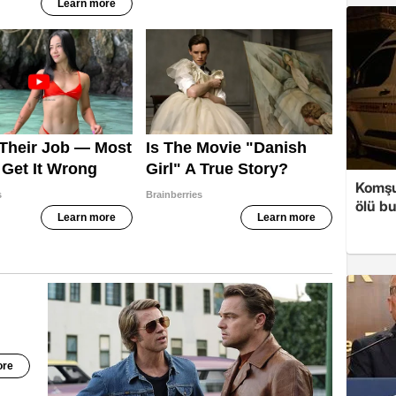
Komşul
ölü b