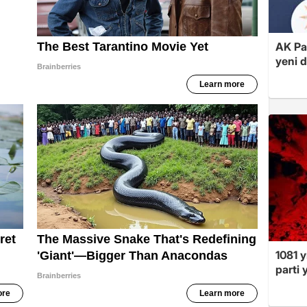
AK Par
yeni 
1081 y
parti 