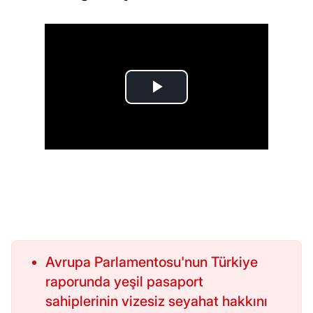
Avrupa Parlamentosu'nun Türkiye
raporunda yeşil pasaport
sahiplerinin vizesiz seyahat hakkını