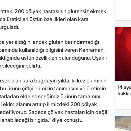
entteki 200 çölyak hastasının glutensiz ekmek
a üreticileri üstün özellikleri olan kara
urguladı.
a yer aldığını ancak gluten barındırmadığı
pımında kullanıldığı bilgisini veren Kahraman,
ıldığında üstün özellikleri bulunduğunu, Uşaklı
abileceğini belirtti.
ksek olan kara buğdayın yılda iki kez ekiminin
14 ayd
bu ürünü çiftçilerimizin tanımasını ve üretimin
hakkın
 tarladan elde edeceğimiz ürünün tamamını
ekim alanını artırıp ilimizdeki 200 çölyak
hedefliyoruz. Sadece çölyak hastaları için değil
llanabileceği bir gıda." diye konuştu.