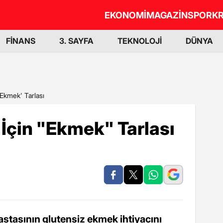
EKONOMİ
MAGAZİN
SPOR
KR
FİNANS
3. SAYFA
TEKNOLOJİ
DÜNYA
'Ekmek' Tarlası
 İçin "Ekmek" Tarlası
stasının glutensiz ekmek ihtiyacını