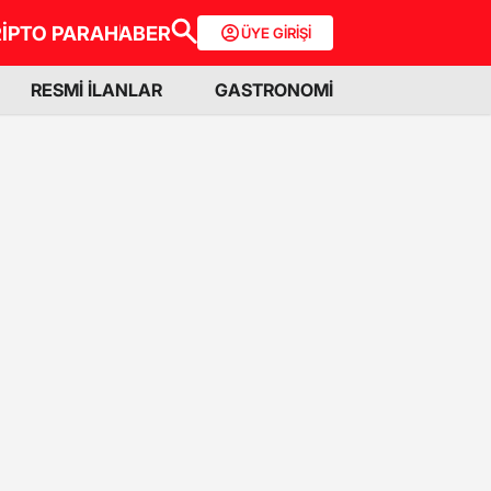
İPTO PARA
HABER
ÜYE GİRİŞİ
RESMİ İLANLAR
GASTRONOMİ