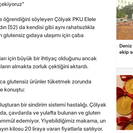
çekiyoruz"
ce öğrendiğini söyleyen Çölyak PKU Elele
(52) da kendisi gibi aynı rahatsızlıkla
 glutensiz gıdaya ulaşımı için çaba
Deniz
ekip s
arı için büyük bir ihtiyaç olduğunu ancak
ların almakta zorluk çektiğini aktardı.
nca glutensiz ürünler tüketmek zorunda
le konuştu:
luşturan bir sindirim sistemi hastalığı. Çölyak
ada, çavdarda ve yulafta bulunan ve gluten
ahammül edemiyor. Yiyebildiğimiz makarna, un
ın kilosu 20 liraya varan fiyatlarla satılıyor.