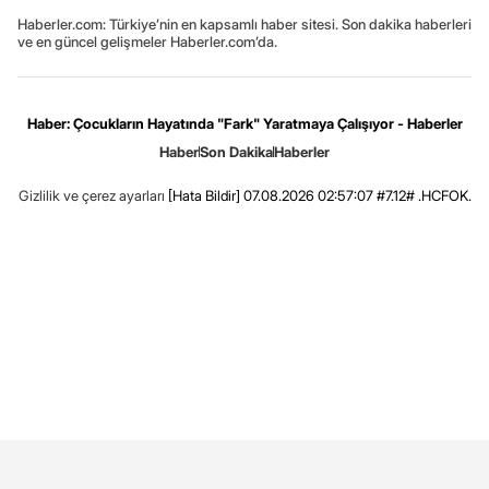
Haberler.com: Türkiye’nin en kapsamlı haber sitesi. Son dakika haberleri
ve en güncel gelişmeler Haberler.com’da.
Haber: Çocukların Hayatında "Fark" Yaratmaya Çalışıyor - Haberler
Haber
Son Dakika
Haberler
Gizlilik ve çerez ayarları
[Hata Bildir]
07.08.2026 02:57:07 #7.12# .HCFOK.