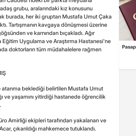
an Caddesi'ndeki bir parkta meydana
rkadaş grubu, aralarındaki kız konusunu
ak burada, her iki gruptan Mustafa Umut Çaka
ıktı. Tartışmanın kavgaya dönüşmesi üzerine
göğsünden ve karnından bıçakladı. Ağır
 Eğitim Uygulama ve Araştırma Hastanesi'ne
Pasapo
rada doktorların tüm müdahalelere rağmen
IŞ
 atanma beklediği belirtilen Mustafa Umut
ğı ve yaşamını yitirdiği hastanede öğrencilik
.
ro Amirliği ekipleri tarafından yakalanan ve
car, çıkarıldığı mahkemece tutuklandı.