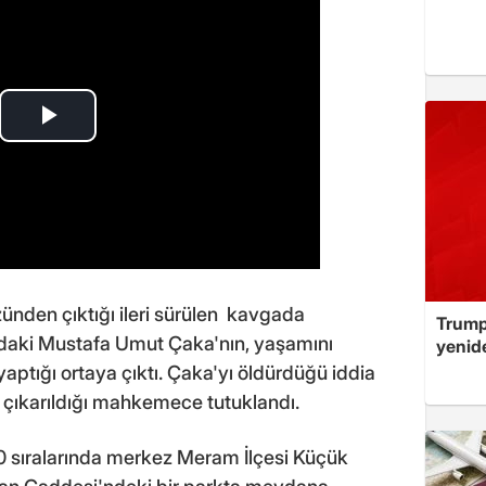
ünden çıktığı ileri sürülen kavgada
Trump
ndaki Mustafa Umut Çaka'nın, yaşamını
yenid
yaptığı ortaya çıktı. Çaka'yı öldürdüğü iddia
 çıkarıldığı mahkemece tutuklandı.
 sıralarında merkez Meram İlçesi Küçük