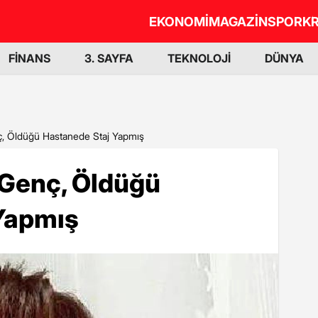
EKONOMİ
MAGAZİN
SPOR
KR
FİNANS
3. SAYFA
TEKNOLOJİ
DÜNYA
ç, Öldüğü Hastanede Staj Yapmış
 Genç, Öldüğü
Yapmış