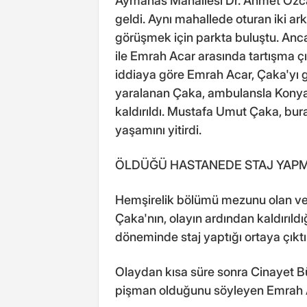
Aymanas Mahallesi Dr. Ahmet Özc
geldi. Aynı mahallede oturan iki a
görüşmek için parkta buluştu. Anc
ile Emrah Acar arasında tartışma ç
iddiaya göre Emrah Acar, Çaka'yı 
yaralanan Çaka, ambulansla Konya
kaldırıldı. Mustafa Umut Çaka, bu
yaşamını yitirdi.
ÖLDÜĞÜ HASTANEDE STAJ YAPM
Hemşirelik bölümü mezunu olan ve
Çaka'nın, olayın ardından kaldırıldı
döneminde staj yaptığı ortaya çıktı
Olaydan kısa süre sonra Cinayet Bü
pişman olduğunu söyleyen Emrah A