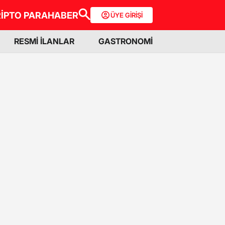
İPTO PARA
HABER
ÜYE GİRİŞİ
RESMİ İLANLAR
GASTRONOMİ