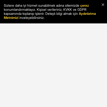
×
Sizlere daha iyi hizmet sunabilmek adına sitemizde
çerez
konumlandırmaktayız. Kişisel verileriniz, KVKK ve GDPR
kapsamında toplanıp işlenir. Detaylı bilgi almak için
Aydınlatma
Metnimizi
inceleyebilirsiniz.