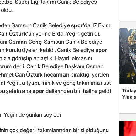
etbol Süper Ligi takımı Canik Belediyes
 oldu.
eden Samsun Canik Belediye
spor
'da 17 Ekim
Can Öztürk
'ün yerine Erdal Yeğin getirildi.
kanı
Osman Genç
, Samsun Canik Belediye
 kurulu üyeleri katıldı. Canik Belediye
spor
zla görüşüp anlaştık. Hayırlı olmasını
nıyorum dedi. Canik Belediye Başkanı Osman
ehmet Can Öztürk hocamızın bıraktığı yerden
al Yeğin, altyapı, minik ve genç takımımızı üst
Türkiy
 bu şehrin ana
spor
dallarından biri haline geldi
Yine s
l Yeğin de şunları söyledi
inin çok değerli takımlarından birisi olduğunu