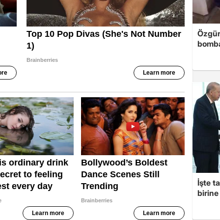
Özgür
bomb
İşte t
birine 