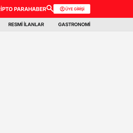
İPTO PARA
HABER
ÜYE GİRİŞİ
RESMİ İLANLAR
GASTRONOMİ