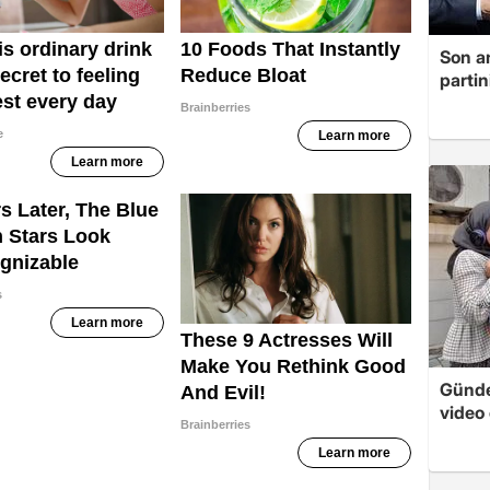
Son a
partin
Günde
video 