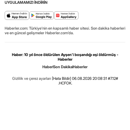
UYGULAMAMIZI İNDİRİN
Haberler.com: Türkiye’nin en kapsamlı haber sitesi. Son dakika haberleri
ve en güncel gelişmeler Haberler.com’da.
Haber: 10 yıl önce öldürülen Ayşen'i boşandığı eşi öldürmüş -
Haberler
Haber
Son Dakika
Haberler
Gizlilik ve çerez ayarları
[Hata Bildir]
06.08.2026 20:08:31 #7.12#
.HCFOK.