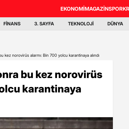
EKONOMİ
MAGAZİN
SPOR
KR
FİNANS
3. SAYFA
TEKNOLOJİ
DÜNYA
u kez norovirüs alarmı: Bin 700 yolcu karantinaya alındı
nra bu kez norovirüs
yolcu karantinaya