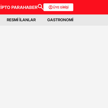
İPTO PARA
HABER
ÜYE GİRİŞİ
RESMİ İLANLAR
GASTRONOMİ