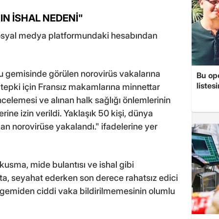
IN İSHAL NEDENİ"
sosyal medya platformundaki hesabından
u gemisinde görülen norovirüs vakalarına
Bu op
listes
faf tepki için Fransız makamlarına minnettar
incelemesi ve alınan halk sağlığı önlemlerinin
ine izin verildi. Yaklaşık 50 kişi, dünya
an norovirüse yakalandı." ifadelerine yer
 kusma, mide bulantısı ve ishal gibi
ta, seyahat ederken son derece rahatsız edici
 gemiden ciddi vaka bildirilmemesinin olumlu