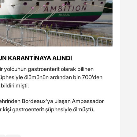
UN KARANTİNAYA ALINDI
 yolcunun gastroenterit olarak bilinen
ı şüphesiyle ölümünün ardından bin 700'den
ildirilmişti.
 şehrinden Bordeaux'ya ulaşan Ambassador
r kişi gastroenterit şüphesiyle ölmüştü.