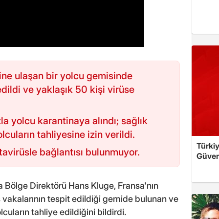
ine ulaşan bir yolcu gemisinde
edildi ve yaklaşık 50 kişi virüse
a yolcu karantinaya alındı; sağlık
cuların tahliyesine izin verildi.
Türkiy
tavirüsle bağlantısı bulunmuyor.
Güven
 Bölge Direktörü Hans Kluge, Fransa'nın
 vakalarının tespit edildiği gemide bulunan ve
cuların tahliye edildiğini bildirdi.