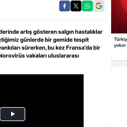
rinde artış gösteren salgın hastalıklar
eçtiğimiz günlerde bir gemide tespit
Türki
yolun 
yankıları sürerken, bu kez Fransa'da bir
orovirüs vakaları uluslararası