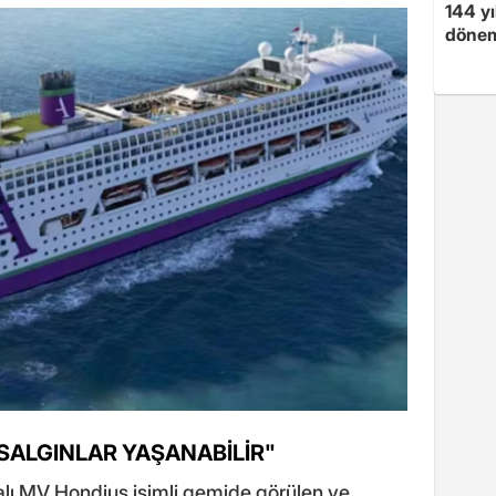
144 yı
dönem
SALGINLAR YAŞANABİLİR"
lı MV Hondius isimli gemide görülen ve