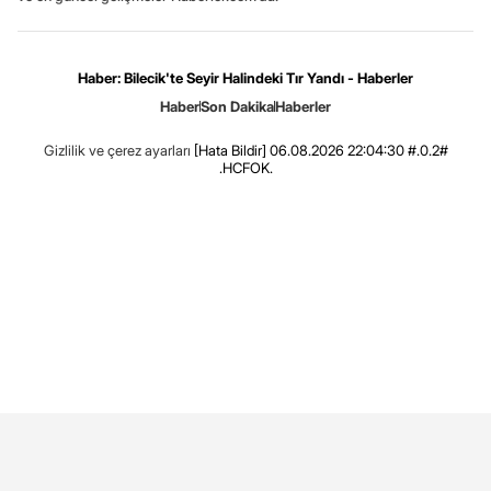
Haber: Bilecik'te Seyir Halindeki Tır Yandı - Haberler
Haber
Son Dakika
Haberler
Gizlilik ve çerez ayarları
[Hata Bildir]
06.08.2026 22:04:30 #.0.2#
.HCFOK.