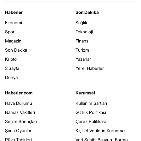
Haberler
Son Dakika
Ekonomi
Sağlık
Spor
Teknoloji
Magazin
Finans
Son Dakika
Turizm
Kripto
Yazarlar
3.Sayfa
Yerel Haberler
Dünya
Haberler.com
Kurumsal
Hava Durumu
Kullanım Şartları
Namaz Vakitleri
Gizlilik Politikası
Seçim Sonuçları
Çerez Politikası
Şans Oyunları
Kişisel Verilerin Korunması
Rüya Tabirleri
Veri Sahibi Başvuru Formu