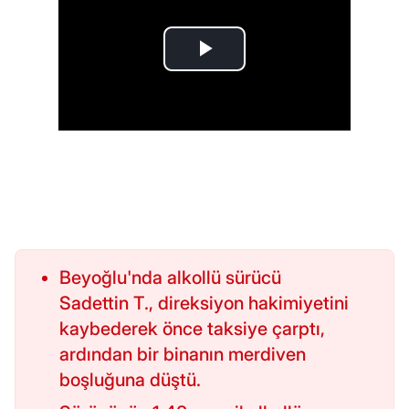
Beyoğlu'nda alkollü sürücü
Sadettin T., direksiyon hakimiyetini
kaybederek önce taksiye çarptı,
ardından bir binanın merdiven
boşluğuna düştü.