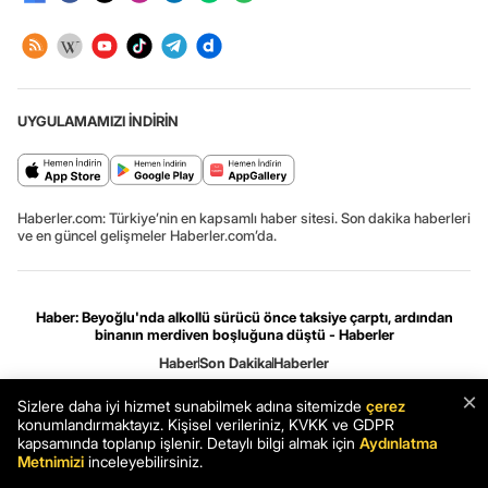
UYGULAMAMIZI İNDİRİN
Haberler.com: Türkiye’nin en kapsamlı haber sitesi. Son dakika haberleri
ve en güncel gelişmeler Haberler.com’da.
Haber: Beyoğlu'nda alkollü sürücü önce taksiye çarptı, ardından
binanın merdiven boşluğuna düştü - Haberler
Haber
Son Dakika
Haberler
×
Sizlere daha iyi hizmet sunabilmek adına sitemizde
çerez
Gizlilik ve çerez ayarları
[Hata Bildir]
08.08.2026 10:43:33 #.0.3#
.HCFOK.
konumlandırmaktayız. Kişisel verileriniz, KVKK ve GDPR
kapsamında toplanıp işlenir. Detaylı bilgi almak için
Aydınlatma
Metnimizi
inceleyebilirsiniz.