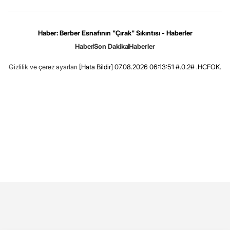
Haber: Berber Esnafının "Çırak" Sıkıntısı - Haberler
Haber
Son Dakika
Haberler
Gizlilik ve çerez ayarları
[Hata Bildir]
07.08.2026 06:13:51 #.0.2# .HCFOK.