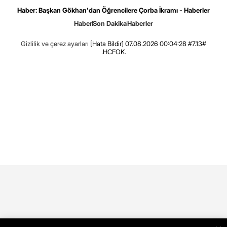
Haber: Başkan Gökhan'dan Öğrencilere Çorba İkramı - Haberler
Haber
Son Dakika
Haberler
Gizlilik ve çerez ayarları
[Hata Bildir]
07.08.2026 00:04:28 #7.13#
.HCFOK.