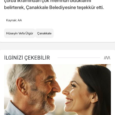
çorba ikramından çok memnun olduklarını
belirterek, Çanakkale Belediyesine teşekkür etti.
Kaynak: AA
Hüseyin Vefa Ülgür
Çanakkale