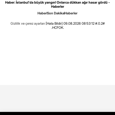
Haber: İstanbul'da büyük yangın! Onlarca dükkan ağır hasar gördü -
Haberler
Haber
Son Dakika
Haberler
Gizlilik ve çerez ayarları
[Hata Bildir]
09.08.2026 08:53:12 #.0.2#
.HCFOK.