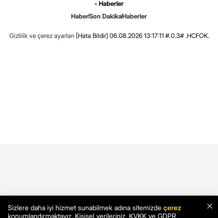
- Haberler
Haber
Son Dakika
Haberler
Gizlilik ve çerez ayarları
[Hata Bildir]
06.08.2026 13:17:11 #.0.3# .HCFOK.
×
Sizlere daha iyi hizmet sunabilmek adına sitemizde
çerez
konumlandırmaktayız. Kişisel verileriniz, KVKK ve GDPR